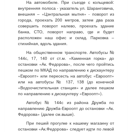
На автомобиле. При съезде с кольцевой:
внутренняя полоса - указатель ул. Шаранговича,
внешняя – «Цэнтральная мытня» - поворот из
города, проехать 200 метров, затем два раза
совершить поворот налево, проехать здание
банка, СТО, поворот направо, где и будет
расположен наш офис и склад. Парковка –
стихийная, вдоль здания.
На общественном транспорте. Автобусы №
144с, 17, 140 от ст.м. «Каменная горка» до
остановки «Ак. Федорова», после чего пройтись
пешком по МКАД по направлению к дискаунтеру
«Евроопт» или пересесть на автобус «Евроопт»
или на автобусы № 137, 138 (до конечной
«Водоочистительная станция» и далее пешком
по направлению к дискаунтеру «Евроопт»).
Автобус № 144с из района Дружба по
направлению Дружба-Евроопт до остановки «Ак.
Федорова» (далее см.выше).
При пешей прогулке к нашему магазину от
остановки «Ак.Федорова» следует идти по левой